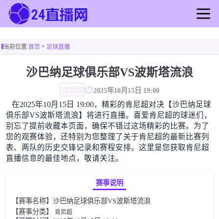
首页
>
当前位置:
首页
足球直播
足球直播
篮球直播
沙巴纳足球俱乐部VS波斯塔流浪
足球录像
肯尼超
2025年10月15日 19:00
篮球录像
在2025年10月15日 19:00，精彩的肯尼超对决【沙巴纳足球
足球新闻
俱乐部VS波斯塔流浪】将进行直播。喜爱肯尼超的球迷们，
篮球新闻
别忘了提前收藏本页面，确保不错过这场精彩的比赛。为了
您的观赛体验，还特别为您整理了关于肯尼超的最新比赛列
表、两队的历史交锋记录和赛程安排。这里是您获取肯尼超
直播信息的最佳地点，敬请关注。
赛事说明
【赛事名称】沙巴纳足球俱乐部VS波斯塔流浪
【赛事分类】
肯尼超