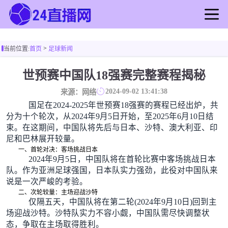
首页
>
当前位置:
首页
足球新闻
足球直播
篮球直播
世预赛中国队18强赛完整赛程揭秘
足球录像
2024-09-02 13:41:38
来源：网络
篮球录像
国足在2024-2025年世预赛18强赛的赛程已经出炉，共
足球新闻
分为十个轮次，从2024年9月5日开始，至2025年6月10日结
束。在这期间，中国队将先后与日本、沙特、澳大利亚、印
篮球新闻
尼和巴林展开较量。
一、首轮对决：客场挑战日本
2024年9月5日，中国队将在首轮比赛中客场挑战日本
队。作为亚洲足球强国，日本队实力强劲，此役对中国队来
说是一次严峻的考验。
二、次轮较量：主场迎战沙特
仅隔五天，中国队将在第二轮(2024年9月10日)回到主
场迎战沙特。沙特队实力不容小觑，中国队需尽快调整状
态，争取在主场取得胜利。