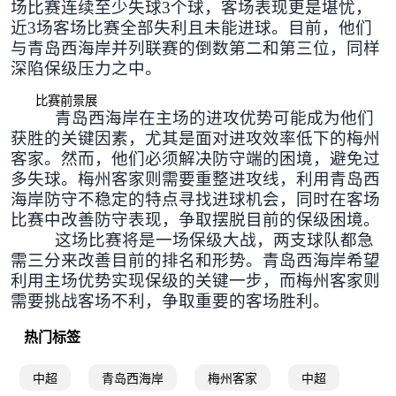
场比赛连续至少失球3个球，客场表现更是堪忧，
近3场客场比赛全部失利且未能进球。目前，他们
与青岛西海岸并列联赛的倒数第二和第三位，同样
深陷保级压力之中。
比赛前景展
青岛西海岸在主场的进攻优势可能成为他们
获胜的关键因素，尤其是面对进攻效率低下的梅州
客家。然而，他们必须解决防守端的困境，避免过
多失球。梅州客家则需要重整进攻线，利用青岛西
海岸防守不稳定的特点寻找进球机会，同时在客场
比赛中改善防守表现，争取摆脱目前的保级困境。
这场比赛将是一场保级大战，两支球队都急
需三分来改善目前的排名和形势。青岛西海岸希望
利用主场优势实现保级的关键一步，而梅州客家则
需要挑战客场不利，争取重要的客场胜利。
热门标签
中超
青岛西海岸
梅州客家
中超