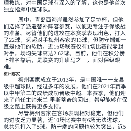
理教练，对中国足球有深入的了解，这也是他首次
独立指挥中超球队。
周中，青岛西海岸虽然参加了足协杯，但他
们选择了派遣替补阵容参赛，以便更专注于保级战
的准备。尽管他们的进攻在本赛季表现出色，打入
了22球，远超对手梅州客家的13球，但防守端却一
直是他们的软肋，近16场联赛仅有1场比赛能零封
对手，场均失球高达2.62球。目前，他们在积分榜
上排名靠后，是联赛的升班马之一，面对保级艰
难。
梅州客家
梅州客家成立于2013年，是中国唯一一支县
级中超球队，经过多年的发展，他们在2021年赛季
以中甲第二的成绩成功晋级中超。本赛季，他们迎
来了前任主帅米兰·里斯蒂奇的回归，希望能够在保
级之路上获得更多支持。
尽管梅州客家在客场表现相对稳定，但他们
的进攻乏力显著，近10场比赛中有6场无法进球，
总共只打入了5球。防守端的问题也较为突出，近5