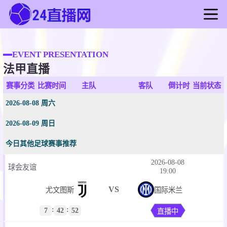
首页
足球直播
EVENT PRESENTATION
法甲直播
篮球直播
足球录像
赛事分类
比赛时间
主队
客队
倒计时
当前状态
篮球录像
2026-08-08 周六
足球新闻
2026-08-09 周日
篮球新闻
今日其他足球赛事推荐
2026-08-08
球会友谊
19:00
VS
尤文图斯
国际米兰
:
:
7
42
52
直播中