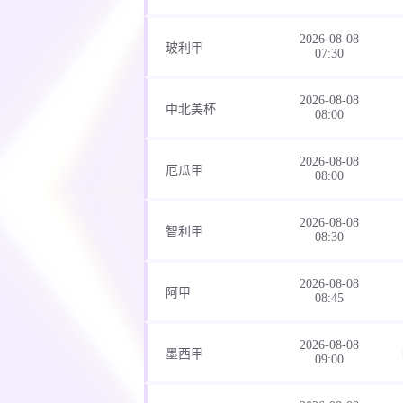
2026-08-08
玻利甲
07:30
2026-08-08
中北美杯
08:00
2026-08-08
厄瓜甲
08:00
2026-08-08
智利甲
08:30
2026-08-08
阿甲
08:45
2026-08-08
墨西甲
09:00