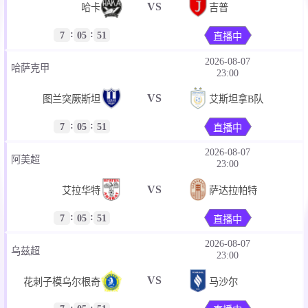
VS
哈卡
吉普
:
:
7
05
51
直播中
2026-08-07
哈萨克甲
23:00
VS
图兰突厥斯坦
艾斯坦拿B队
:
:
7
05
51
直播中
2026-08-07
阿美超
23:00
VS
艾拉华特
萨达拉帕特
:
:
7
05
51
直播中
2026-08-07
乌兹超
23:00
VS
花刺子模乌尔根奇
马沙尔
:
: