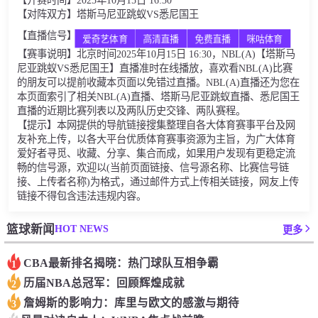
【开赛时间】2025年10月15日 16:30
【对阵双方】塔斯马尼亚跳蚁VS悉尼国王
【直播信号】
爱奇艺体育
高清直播
免费直播
咪咕体育
【赛事说明】北京时间2025年10月15日 16:30，NBL(A)【塔斯马
尼亚跳蚁VS悉尼国王】直播准时在线播放，喜欢看NBL(A)比赛
的朋友可以提前收藏本页面以免错过直播。NBL(A)直播还为您在
本页面索引了相关NBL(A)直播、塔斯马尼亚跳蚁直播、悉尼国王
直播的近期比赛列表以及两队历史交锋、两队赛程。
【提示】本网提供的导航链接搜集整理自各大体育赛事平台及网
友补充上传，以各大平台优质体育赛事资源为主旨，为广大体育
爱好者寻觅、收藏、分享、集合而成，如果用户发现有更稳定流
畅的信号源，欢迎以(当前页面链接、信号源名称、比赛信号链
接、上传者名称)为格式，通过邮件方式上传相关链接，网友上传
链接不得包含违法违规内容。
HOT NEWS
篮球新闻
更多
CBA最新排名揭晓：热门球队互相争霸
1
历届NBA总冠军：回顾辉煌成就
2
詹姆斯的影响力：库里与欧文的感激与期待
3