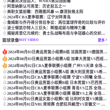
4
‌风暴对决自由人：‌WNBA焦点战前瞻‌
5
‌阿里纳斯认可库里：‌历史前五之一
6
美职女篮前瞻：‌西雅图风暴 vs 康涅狄格太阳
7
2024年CBA夏季联赛：辽宁对阵青岛
8
詹姆斯与乔丹得分背后争议：两位篮球传奇的比较与评价
9
波士顿凯尔特人三巨头：辉煌成就与精神力量
10
揭秘库里亿元续约：勇士队战略布局与争冠雄心的交织之谜
HOT VIDEO
篮球录像
更多
2024年08月03日奥运男篮小组赛B组 法国男篮VS德国男篮 全场录像
1
2024年08月03日奥运男篮小组赛A组 加拿大男篮VS西班牙男篮 全场录像
2
2024年08月02日CBA夏季联赛小组赛 广州VS天津 全场录像
3
4
2024年08月02日奥运男篮小组赛A组 澳大利亚男篮VS希腊男篮 全场录像
5
2024年08月02日CBA夏季联赛小组赛 宁波VS同曦 全场录像
6
2024年08月02日奥运男篮小组赛B组 日本男篮VS巴西男篮 全场录像
7
2024年08月02日CBA夏季联赛小组赛 青岛VS江苏 全场录像
8
2024年08月02日CBA夏季联赛小组赛 福建VS上海 全场录像
9
2024年08月02日奥运女篮小组赛C组 比利时女篮VS美国女篮 全场录像
10
2024年08月01日NBL常规赛 合肥狂风峻茂VS安徽文一 全场录像