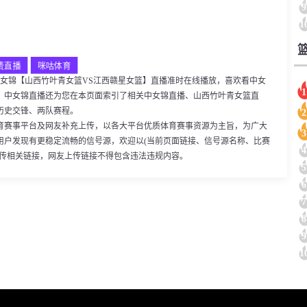
9
1
费直播
咪咕体育
:30，中女锦【山西竹叶青女篮VS江西赣星女篮】直播准时在线播放，喜欢看中女
1
。中女锦直播还为您在本页面索引了相关中女锦直播、山西竹叶青女篮直
历史交锋、两队赛程。
2
育赛事平台及网友补充上传，以各大平台优质体育赛事资源为主旨，为广大
3
用户发现有更稳定流畅的信号源，欢迎以(当前页面链接、信号源名称、比赛
4
上传相关链接，网友上传链接不得包含违法违规内容。
5
6
7
8
9
1