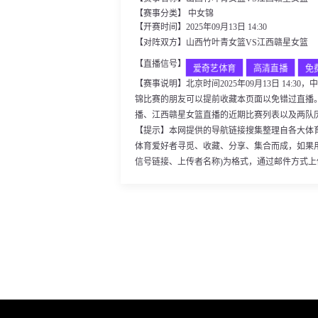
【赛事分类】
中女锦
【开赛时间】2025年09月13日 14:30
【对阵双方】山西竹叶青女篮VS江西赣星女篮
【直播信号】
爱奇艺体育
高清直播
免
【赛事说明】北京时间2025年09月13日 14
锦比赛的朋友可以提前收藏本页面以免错过直播
播、江西赣星女篮直播的近期比赛列表以及两队
【提示】本网提供的导航链接搜集整理自各大体
体育爱好者寻觅、收藏、分享、集合而成，如果
信号链接、上传者名称)为格式，通过邮件方式