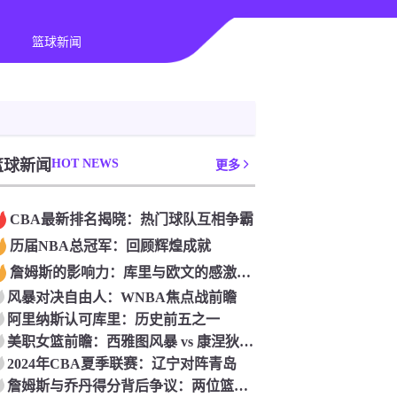
篮球新闻
篮球新闻
HOT NEWS
更多
CBA最新排名揭晓：热门球队互相争霸
历届NBA总冠军：回顾辉煌成就
詹姆斯的影响力：库里与欧文的感激与期待
‌风暴对决自由人：‌WNBA焦点战前瞻‌
‌阿里纳斯认可库里：‌历史前五之一
美职女篮前瞻：‌西雅图风暴 vs 康涅狄格太阳
2024年CBA夏季联赛：辽宁对阵青岛
詹姆斯与乔丹得分背后争议：两位篮球传奇的比较与评价