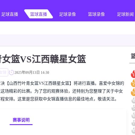
足球直播
篮球直播
足球录像
篮球录像
足球新闻
女篮VS江西赣星女篮
女锦
2025年09月13日 14:30
1
的中女锦对决【山西竹叶青女篮VS江西赣星女篮】将进行直播。喜爱中女锦的
2
过这场精彩的比赛。为了您的观赛体验，还特别为您整理了关于中女
3
赛程安排。这里是您获取中女锦直播信息的最佳地点，敬请关注。
4
5
6
赛事说明
7
8